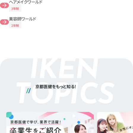
ヘアメイクワールド
3年制
美容師ワールド
2年制
I
K
E
N
T
O
P
I
C
S
京都医健をもっと知る!