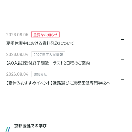
2026.08.05
重要なお知らせ
夏季休暇中における資料発送について
2026.08.04
2027年度入試情報
資料発送停止期間：8月8日(土)～8月16日(日)
【AO入試】受付終了間近｜ラスト2日程のご案内
上記期間は資料発送を停止させていただきます。
2026.08.04
お知らせ
期間中に請求いただいた方への発送は8月17日（月）以降に順次発送となりま
AO入試の実施日は、
すため、予めご了承くださいますようお願いします。
【夏休みおすすめイベント】進路選びに京都医健専門学校へ
8/9・8/23の2日間のみ
となりました。
※お盆の配送混雑状況により、遅延が発生する可能性がございます。恐れ入りま
高校1・2年生の皆様へ
すがご了承くださいますようお願いします。
例年、終盤の日程は多くのエントリーをいただき、
夏休み期間の8/7(金),8/8(土),8/10(月),8/11(火)の合計4日間、「職業体験フェ
お急ぎの場合は下記よりご連絡お願いいたします。
学科によっては定員に達し次第、受付を終了する場合があります。
スティバル」を開催いたします！
京都医健での学び
「できるだけ早く進路を決めたい」「AO入試でチャレンジしたい」
12体験ブースがあり、自由に気になるお仕事をすべて体験できる唯一のイベン
京都医健公式LINE