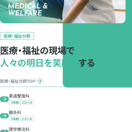
医療・福祉分野
医療・福祉の現場で
人々の明日を笑顔に
する
医療・福祉分野TOP
柔道整復科
3年制
2コース
鍼灸科
3年制
2コース
理学療法科