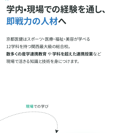
トです。
学内•現場での経験を通し、
と受験をご検討中の方は、お早めにエントリーください。
夏休みの進路探求にぜひ京都医健専門学校へお越しくださいませ。
即戦力の人材
へ
また、オープンキャンパスも随時開催しています。
皆様のご来校をお待ちしております！
学校の雰囲気や学びの内容を知るチャンスなので、
京都医健はスポーツ・医療・福祉・美容が学べる
詳細はこちらから
迷っている方こそ、ぜひ参加してみてください。
12学科を持つ関西最大級の総合校。
数多くの産学連携教育
や
学科を超えた連携授業
など
入試情報はこちら
現場で活きる知識と技術を身につけます。
オープンキャンパスはこちら
現場
での学び