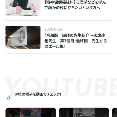
【精神保健福祉科】心理学などを学ん
で誰かの役に立ちたいという方へ
2026.07.24
『令和版 講師の先生紹介～米津達
也先生 第3回目・最終回 先生から
のエール編』
Y
O
U
T
U
B
学校の様子を動画でチェック!
Play
Play
Pl