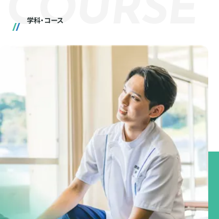
C
O
U
R
S
E
学科・コース