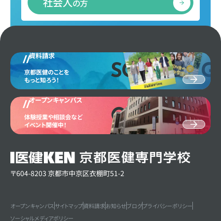
社会人
の方
資料請求
SCHOOL G
京都医健のことを
もっと知ろう！
オープンキャンパス
OPEN CAM
体験授業や相談会など
イベント開催中！
〒604-8203 京都市中京区衣棚町51-2
オープンキャンパス
サイトマップ
資料請求
お知らせ
ブログ
プライバシーポリシー
ソーシャルメディアポリシー