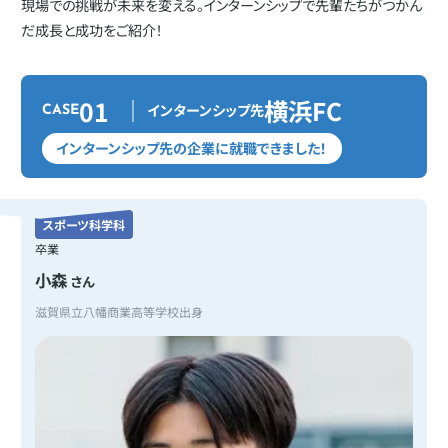
現場での挑戦が未来を変える。インターンシップで先輩たちがつかん
だ成長と成功をご紹介！
01
横浜FC
インターンシップ先
CASE
インターンシップ先の企業に就職できました！
スポーツ科学科
卒業
小森
さん
滋賀県立八幡商業高等学校出身