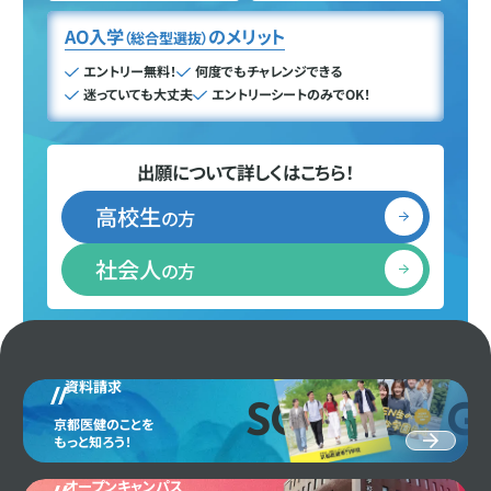
AO入学
のメリット
（総合型選抜）
エントリー無料！
何度でもチャレンジできる
迷っていても大丈夫
エントリーシートのみでOK！
出願について詳しくはこちら！
高校生
の方
社会人
の方
資料請求
SCHOOL G
京都医健のことを
もっと知ろう！
オープンキャンパス