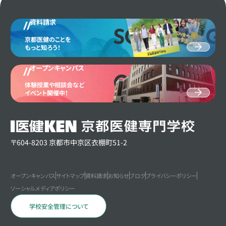
資料請求
SCHOOL G
京都医健のことを
もっと知ろう！
オープンキャンパス
OPEN CAM
体験授業や相談会など
イベント開催中！
〒604-8203 京都市中京区衣棚町51-2
オープンキャンパス
サイトマップ
資料請求
お知らせ
ブログ
プライバシーポリシー
ソーシャルメディアポリシー
学校安全管理について