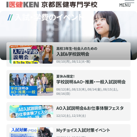
MENU
ADMISSION
入試・学費のイベント
高校３年生・社会人のための
入試&学校説明会
08/10(月), 08/11(火・祝)
夏休み限定！
学校説明＆AO・推薦・一般入試説明会
08/12(水), 08/13(木), 08/14(金), 08/15(土),
08/16(日)
AO入試説明会&お仕事体験フェスタ
12/12(土), 12/19(土)
Myチョイス入試対策イベント