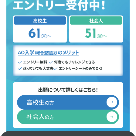
高校生
社会人
6
1
5
1
〜
〜
月
金
AO入学
のメリット
（総合型選抜）
エントリー無料！
何度でもチャレンジできる
迷っていても大丈夫
エントリーシートのみでOK！
出願について詳しくはこちら！
高校生
の方
社会人
の方