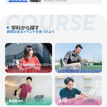
03/20(土), 03/21(日)
COURSE
学科から探す
興味のあるイベントを見つけよう
スポーツマネジメントテクノロジー
科
スポーツ科学科
SPORTS TECHNOLOGY
SPORTS SCIENCE
柔道整復科
鍼灸科
JUDO THERAPY
ACUPUNCTURE