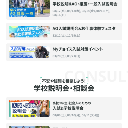
学校説明＆AO・推薦・一般入試説明会
08/12(水), 08/13(木), 08/14(金), 08/15(土),
08/16(日)
AO入試説明会&お仕事体験フェスタ
12/12(土), 12/19(土)
Myチョイス入試対策イベント
03/20(土), 03/21(日)
CONSUL
不安や疑問を相談しよう！
学校説明会・相談会
高校３年生・社会人のための
入試&学校説明会
08/08(土), 08/10(月), 08/11(火・祝)