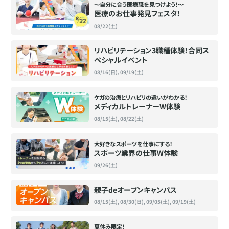
〜自分に合う医療職を見つけよう！〜
医療のお仕事発見フェスタ！
08/22(土)
リハビリテーション3職種体験！合同ス
ペシャルイベント
08/16(日), 09/19(土)
ケガの治療とリハビリの違いがわかる！
メディカルトレーナーW体験
08/15(土), 08/22(土)
大好きなスポーツを仕事にする！
スポーツ業界の仕事W体験
09/26(土)
親子deオープンキャンパス
08/15(土), 08/30(日), 09/05(土), 09/19(土)
夏休み限定！