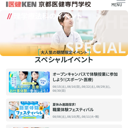
MENU
PHYSICAL TH
理学療法科のイベント
SPECIAL
大人気の期間限定イベント
スペシャルイベント
オープンキャンパスで体験授業に参加
しよう！(スポーツ・医療)
08/15(土), 08/16(日), 08/22(土), 08/29(土),
08/30(日)
夏休み進路探求！
職業体験フェスティバル
08/08(土), 08/10(月), 08/11(火・祝)