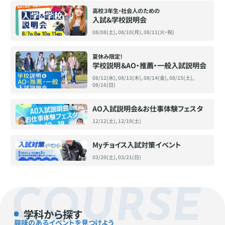
高校３年生・社会人のための
入試&学校説明会
08/08(土), 08/10(月), 08/11(火・祝)
夏休み限定！
学校説明＆AO・推薦・一般入試説明会
08/12(水), 08/13(木), 08/14(金), 08/15(土),
08/16(日)
AO入試説明会&お仕事体験フェスタ
12/12(土), 12/19(土)
Myチョイス入試対策イベント
03/20(土), 03/21(日)
COURSE
学科から探す
興味のあるイベントを見つけよう