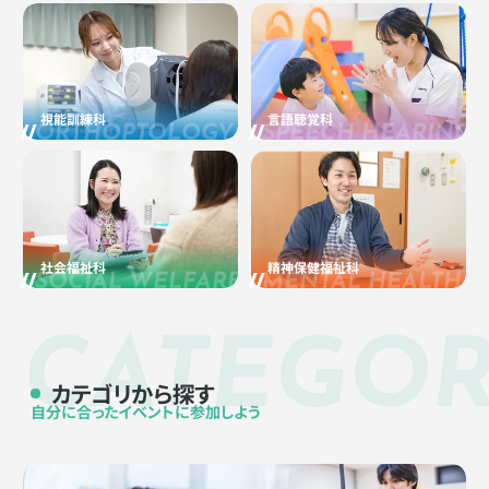
視能訓練科
言語聴覚科
ORTHOPTOLOGY TRAINING
SPEECH HEARING 
社会福祉科
精神保健福祉科
SOCIAL WELFARE
MENTAL HEALTH 
CATEGO
カテゴリから探す
自分に合ったイベントに参加しよう