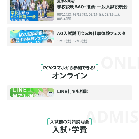
夏休み限定！
学校説明＆AO・推薦・一般入試説明会
08/12(水), 08/13(木), 08/14(金), 08/15(土),
08/16(日)
AO入試説明会&お仕事体験フェスタ
12/12(土), 12/19(土)
ONL
PCやスマホから参加できる！
オンライン
LINE何でも相談
ADMIS
入試前の対策説明会
入試・学費