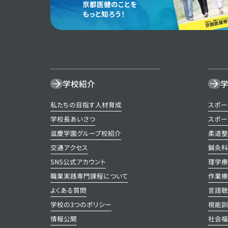
S
京都医健のことを
もっと知ろう！
学校紹介
学
私たちの目指す人材育成
スポー
学校長あいさつ
スポー
滋慶学園グループ校紹介
柔道
交通アクセス
鍼灸
SNS公式アカウント
理学
職業実践専門課程について
作業
よくある質問
言語
学校の3つのポリシー
視能
情報公開
社会