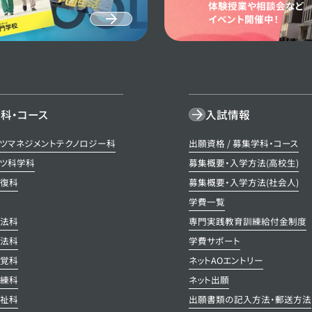
CHOOL GUID
体験授業や相談会など
イベント開催中！
科・コース
入試情報
ツマネジメントテクノロジー科
出願資格 / 募集学科・コース
ツ科学科
募集概要・入学方法(高校生)
整復科
募集概要・入学方法(社会人)
科
学費一覧
療法科
専門実践教育訓練給付金制度
療法科
学費サポート
聴覚科
ネットAOエントリー
訓練科
ネット出願
福祉科
出願書類の記入方法・郵送方法