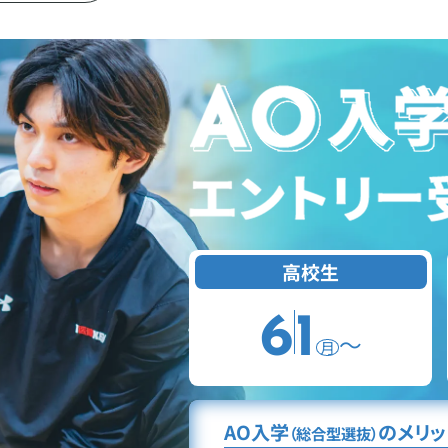
高校生
6
1
〜
月
AO入学
のメリッ
（総合型選抜）