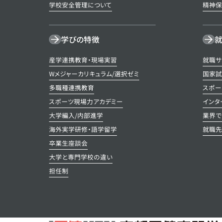
学校安全管理について
精神
学びの特徴
就
産学連携教育・現場実習
就職サ
Wメジャーカリキュラム/選択ゼミ
国家試
多職種連携教育
スポー
スポーツ現場力アカデミー
インタ
大学編入/内部進学
業界で
海外実学研修・語学留学
就職
卒業生座談会
大学と専門学校の違い
担任制