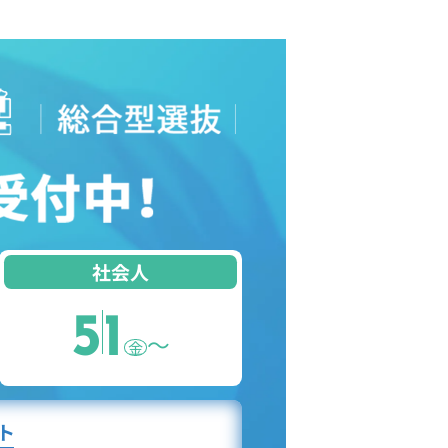
社会人
5
1
〜
金
ト