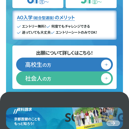
6
1
5
1
〜
〜
月
金
AO入学
のメリット
（総合型選抜）
エントリー無料！
何度でもチャレンジできる
迷っていても大丈夫
エントリーシートのみでOK！
出願について詳しくはこちら！
高校生
の方
社会人
の方
資料請求
SCHOOL G
京都医健のことを
もっと知ろう！