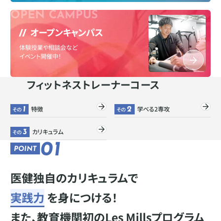
オープンキャンパス
体験授業や相談会など
イベント開催中！
フィットネストレーナーコース
特徴
学べる2専攻
その
1
その
2
カリキュラム
その
3
01
POINT
医健独自のカリキュラムで
実践力
を身につける！
また、教育機関初のLes Millsプログラム