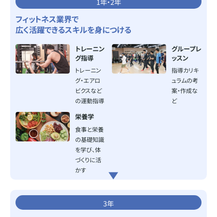
1年
・
2年
フィットネス業界で
広く活躍できるスキルを身につける
トレーニン
グループレ
グ指導
ッスン
トレーニン
指導カリキ
グ・エアロ
ュラムの考
ビクスなど
案・作成な
の運動指導
ど
栄養学
食事と栄養
の基礎知識
を学び、体
づくりに活
かす
3年