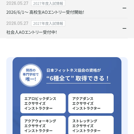
2026.05.27
2027年度入試情報
資料発送停止期間：8月8日(土)～8月16日(日)
2026/6/1〜 高校生AOエントリー受付開始！
上記期間は資料発送を停止させていただきます。
2026.05.27
2027年度入試情報
期間中に請求いただいた方への発送は8月17日（月）以降に順次発送となりま
2026年6月1日より、高校生のAOエントリーがスタートします。
すため、予めご了承くださいますようお願いします。
社会人AOエントリー受付中！
AO入学とは
※お盆の配送混雑状況により、遅延が発生する可能性がございます。恐れ入りま
2026年5月1日より、社会人AOエントリーを受付開始しました。
すがご了承くださいますようお願いします。
AO入学とは、高等学校卒業見込みの者で、本校を第一希望として受験する方。
また、アドミッション・ポリシーにあてはまる方が対象の入試方法です。
AO入学とは
お急ぎの場合は下記よりご連絡お願いいたします。
AO入学とは、2027年4月の入学時点で19歳以上で本校を第一希望として受験
詳しくはこちら
京都医健公式LINE
する方。また、アドミッション・ポリシーにあてはまる方が対象の入試方法です。
詳しくはこちら
ネットエントリーはこちら
ネットエントリーはこちら
学校説明＆AO入試説明会 開催中！