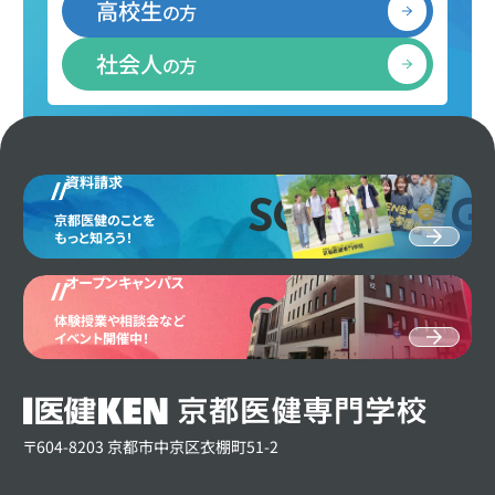
高校生
の方
社会人
の方
資料請求
SCHOOL G
京都医健のことを
もっと知ろう！
オープンキャンパス
OPEN CAM
体験授業や相談会など
イベント開催中！
〒604-8203 京都市中京区衣棚町51-2