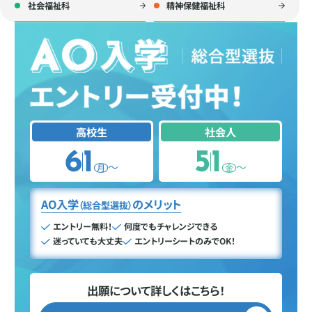
社会福祉科
精神保健福祉科
高校生
社会人
6
1
5
1
〜
〜
月
金
AO入学
のメリット
（総合型選抜）
エントリー無料！
何度でもチャレンジできる
迷っていても大丈夫
エントリーシートのみでOK！
出願について詳しくはこちら！