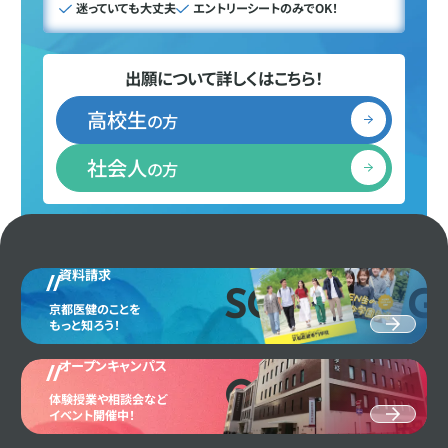
迷っていても大丈夫
エントリーシートのみでOK！
出願について詳しくはこちら！
高校生
の方
社会人
の方
資料請求
SCHOOL G
京都医健のことを
もっと知ろう！
オープンキャンパス
OPEN CAM
体験授業や相談会など
イベント開催中！