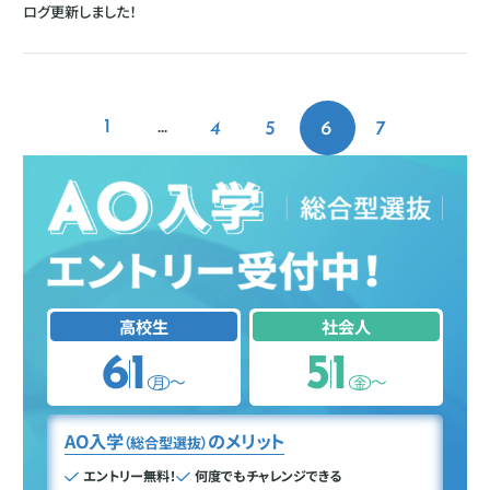
ログ更新しました！
1
...
4
5
6
7
高校生
社会人
6
1
5
1
〜
〜
月
金
AO入学
のメリット
（総合型選抜）
エントリー無料！
何度でもチャレンジできる