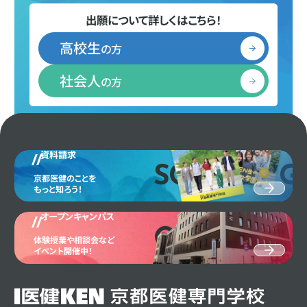
出願について詳しくはこちら！
高校生
の方
社会人
の方
資料請求
SCHOOL G
京都医健のことを
もっと知ろう！
オープンキャンパス
OPEN CAM
体験授業や相談会など
イベント開催中！