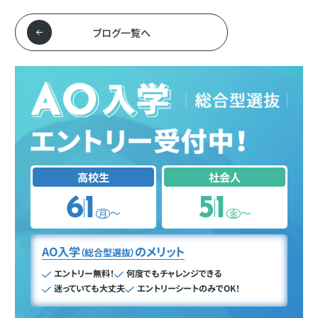
ブログ一覧へ
高校生
社会人
6
1
5
1
〜
〜
月
金
AO入学
のメリット
（総合型選抜）
エントリー無料！
何度でもチャレンジできる
迷っていても大丈夫
エントリーシートのみでOK！