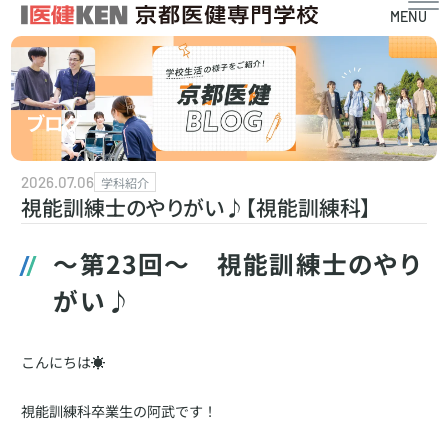
MENU
ブログ
2026.07.06
学科紹介
視能訓練士のやりがい♪【視能訓練科】
～第23回～ 視能訓練士のやり
がい♪
こんにちは☀️
視能訓練科卒業生の阿武です！