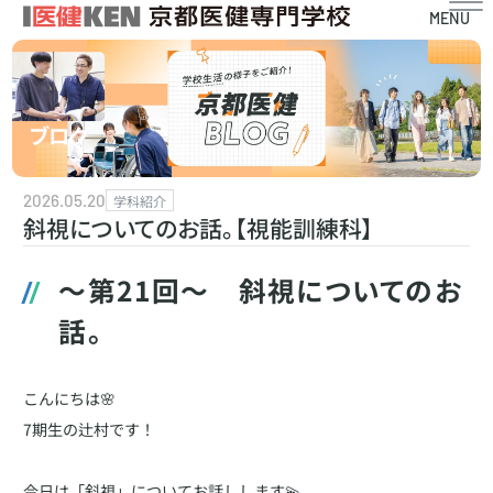
MENU
ブログ
2026.05.20
学科紹介
斜視についてのお話。【視能訓練科】
～第21回～ 斜視についてのお
話。
こんにちは🌸
7期生の辻村です！
今日は「斜視」についてお話しします💫