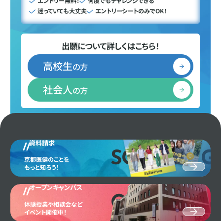
エントリー無料！
何度でもチャレンジできる
迷っていても大丈夫
エントリーシートのみでOK！
出願について詳しくはこちら！
高校生
の方
社会人
の方
資料請求
SCHOOL G
京都医健のことを
もっと知ろう！
オープンキャンパス
OPEN CAM
体験授業や相談会など
イベント開催中！