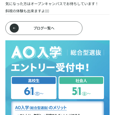
気になった方はオープンキャンパスでお待ちしています！
斜視の体験も出来ますよ🙆‍♀️
ブログ一覧へ
高校生
社会人
6
1
5
1
〜
〜
月
金
AO入学
のメリット
（総合型選抜）