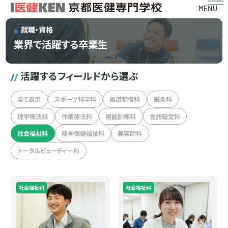
MENU
就職・資格
業界で活躍する卒業生
活躍するフィールドから選ぶ
全て表示
スポーツ科学科
柔道整復科
鍼灸科
理学療法科
作業療法科
視能訓練科
言語聴覚科
社会福祉科
精神保健福祉科
美容師科
トータルビューティー科
社会福祉科
社会福祉科