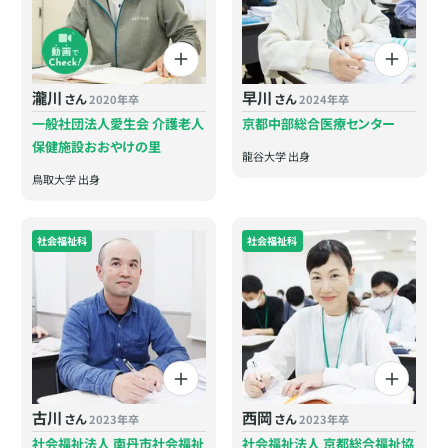
瀧川
早川
さん
さん
2020年卒
2024年卒
一般社団法人愛生会 介護老人
京都中部総合医療センター
保健施設おおやけの里
龍谷大学 出身
鳥取大学 出身
社会福祉科
社会福祉科
古川
西岡
さん
さん
2023年卒
2023年卒
社会福祉法人 南丹市社会福祉
社会福祉法人 京都総合福祉協