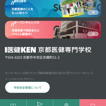
資料請求
SCHOOL G
京都医健のことを
もっと知ろう！
オープンキャンパス
OPEN CAM
体験授業や相談会など
イベント開催中！
〒604-8203 京都市中京区衣棚町51-2
オープンキャンパス
サイトマップ
資料請求
お知らせ
ブログ
プライバシーポリシー
ソーシャルメディアポリシー
学校安全管理について