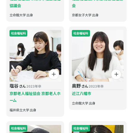
協議会
会
立命館大学 出身
京都女子大学 出身
社会福祉科
社会福祉科
塩谷
奥野
さん
さん
2023年卒
2023年卒
京都老人福祉協会 京都老人ホ
近江八幡市
ーム
立命館大学 出身
福井県立大学 出身
社会福祉科
社会福祉科