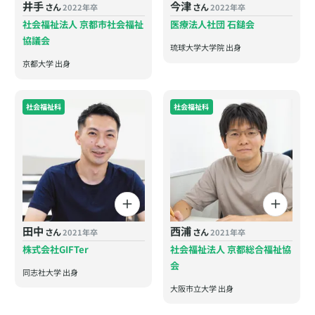
井手
今津
さん
さん
2022年卒
2022年卒
社会福祉法人 京都市社会福祉
医療法人社団 石鎚会
協議会
琉球大学大学院 出身
京都大学 出身
社会福祉科
社会福祉科
田中
西浦
さん
さん
2021年卒
2021年卒
株式会社GIFTer
社会福祉法人 京都総合福祉協
会
同志社大学 出身
大阪市立大学 出身