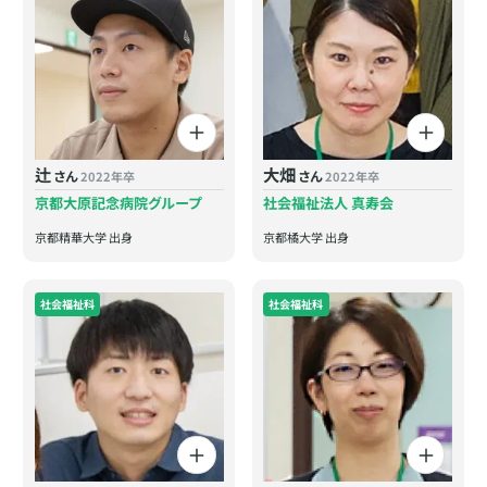
辻
大畑
さん
さん
2022年卒
2022年卒
京都大原記念病院グループ
社会福祉法人 真寿会
京都精華大学 出身
京都橘大学 出身
社会福祉科
社会福祉科