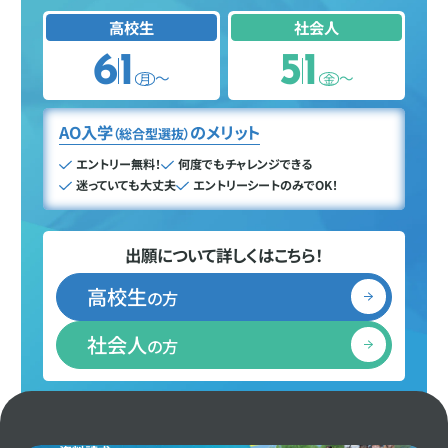
高校生
社会人
6
1
5
1
〜
〜
月
金
AO入学
のメリット
（総合型選抜）
エントリー無料！
何度でもチャレンジできる
迷っていても大丈夫
エントリーシートのみでOK！
出願について詳しくはこちら！
高校生
の方
社会人
の方